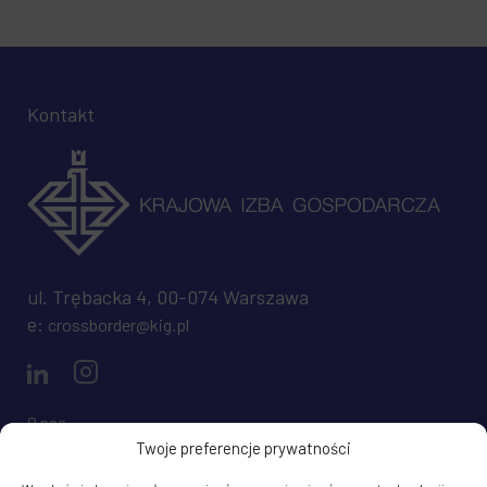
Kontakt
ul. Trębacka 4, 00-074 Warszawa
e:
crossborder@kig.pl
O nas
Twoje preferencje prywatności
Regulamin
Mapa strony